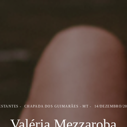
ESTANTES
CHAPADA DOS GUIMARÃES - MT
14/DEZEMBRO/20
Valéria Mezzaroba