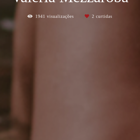
1941
visualizações
2
curtidas