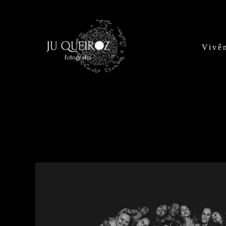
Vivên