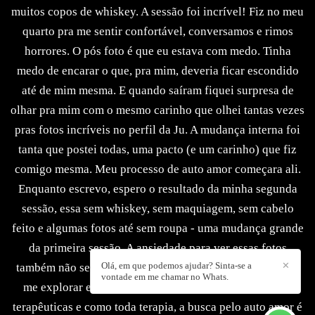
muitos copos de whiskey. A sessão foi incrível! Fiz no meu
quarto pra me sentir confortável, conversamos e rimos
horrores. O pós foto é que eu estava com medo. Tinha
medo de encarar o que, pra mim, deveria ficar escondido
até de mim mesma. E quando saíram fiquei surpresa de
olhar pra mim com o mesmo carinho que olhei tantas vezes
pras fotos incríveis no perfil da Ju. A mudança interna foi
tanta que postei todas, uma pacto (e um carinho) que fiz
comigo mesma. Meu processo de auto amor começara ali.
Enquanto escrevo, espero o resultado da minha segunda
sessão, essa sem whiskey, sem maquiagem, sem cabelo
feito e algumas fotos até sem roupa - uma mudança grande
da primeira sessão. A ansiedade para ver essas fotos
Olá, em que podemos ajudar? Sinta-se a
✕
também não se compara, estou ansiosa para me enxergar,
vontade em me chamar no Whats.
me explorar e me sentir. As fotos foram de certa forma
terapêuticas e como toda terapia, a busca pelo auto amor é