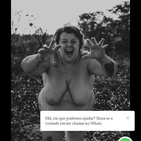
Olá, em que podemos ajudar? Sinta-se a
✕
vontade em me chamar no Whats.