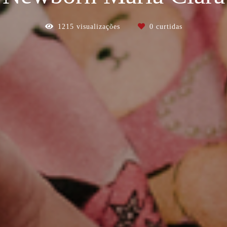
1215
visualizações
0
curtidas