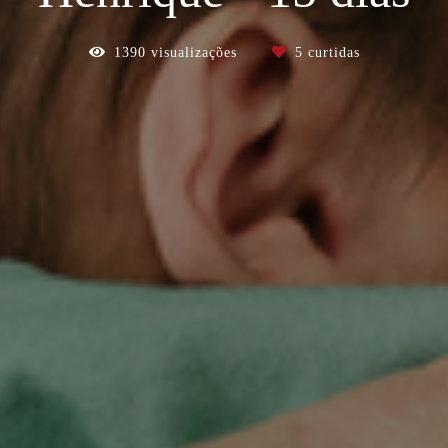
1390
visualizações
5
curtidas