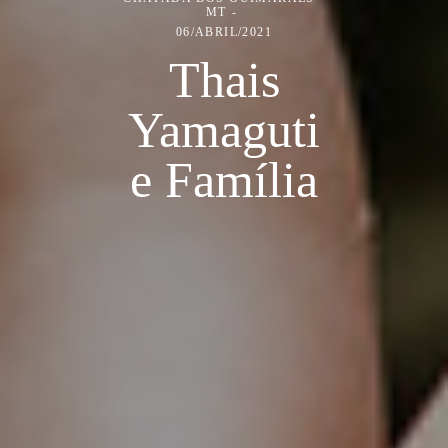
MT
06/ABRIL/2021
Thais
Yamaguti
e Família