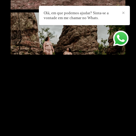
Olá, em que podemos ajudar? Sinta-se a
✕
vontade em me chamar no Whats.